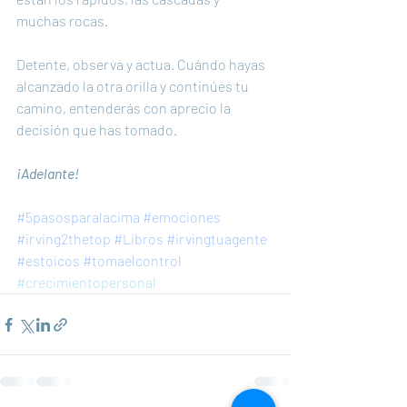
muchas rocas.
Detente, observa y actua. Cuándo hayas 
alcanzado la otra orilla y continúes tu 
camino, entenderás con aprecio la 
decisión que has tomado. 
¡Adelante!
#5pasosparalacima
#emociones
#irving2thetop
#Libros
#irvingtuagente
#estoicos
#tomaelcontrol
#crecimientopersonal