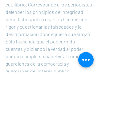
equilibrio. Corresponde a los periodistas 
defender los principios de integridad 
periodística, interrogar los hechos con 
rigor y cuestionar las falsedades y la 
desinformación dondequiera que surjan. 
Sólo haciendo que el poder rinda 
cuentas y diciendo la verdad al poder 
podrán cumplir su papel vital como 
guardianes de la democracia y 
guardianes del interés público.
En conclusión, el fantasma del falso 
equilibrio se cierne sobre nuestro 
panorama mediático, recordándonos la 
importancia perdurable de la ética 
periodística y el profundo impacto de las 
narrativas de los medios en la sociedad. 
Aprendiendo de los errores del pasado y 
manteniéndonos firmes en nuestro 