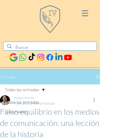
Entrada
Todas las entradas
Irving Vierma
Todas las entradas
11 jun 2024
3 min de lectura
Falso equilibrio en los medios
Crecimiento
de comunicación: una lección
de la historia