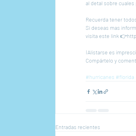
al detal sobre cuale
Recuerda tener todos
Si deseas mas inform
visita este link 👉h
¡Alistarse es impresc
Compártelo y comen
#hurricanes
#florida
Entradas recientes