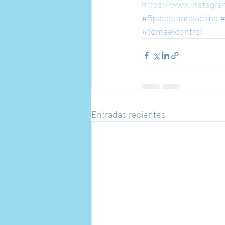
https://www.instagr
#5pasosparalacima
#
#tomaelcontrol
Entradas recientes