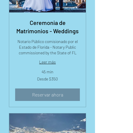
Ceremonia de
Matrimonios - Weddings
Notario Público comisionado por el
Estado de Florida - Notary Public
commissioned by the State of FL
Leer más
45 min
Desde
Desde $350
350
dólares
estadounidenses
Reservar ahora