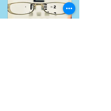
Planes de Vision - Vision
Plans
Las mejores opciones para tu Plan
de Vision - The best options for your
Vision Plan
Leer más
1 h
Consulta
Consulta GRATUITA
GRATUITA