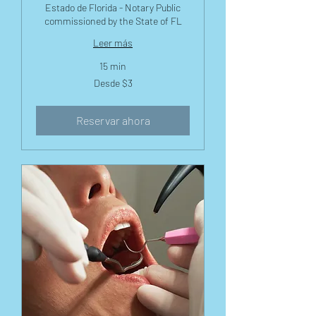
Estado de Florida - Notary Public
commissioned by the State of FL
Leer más
15 min
Desde
Desde $3
3
dólares
estadounidenses
Reservar ahora