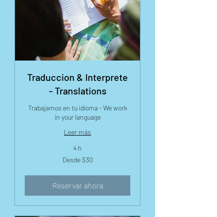
Traduccion & Interprete
- Translations
Trabajamos en tu idioma - We work
in your language
Leer más
4 h
Desde
Desde $30
30
dólares
estadounidenses
Reservar ahora