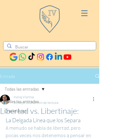
Entrada
Todas las entradas
Irving Vierma
Todas las entradas
30 sept 2024
2 min de lectura
Libertad vs. Libertinaje:
Crecimiento
La Delgada Línea que los Separa
A menudo se habla de 
libertad
, pero 
pocas veces nos detenemos a pensar en 