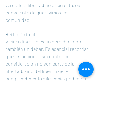
verdadera libertad no es egoísta, es 
consciente de que vivimos en 
comunidad.
Reflexión final
Vivir en libertad es un derecho, pero 
también un deber. Es esencial recordar 
que las acciones sin control ni 
consideración no son parte de la 
libertad, sino del libertinaje. Al 
comprender esta diferencia, podemos 
construir una sociedad más justa, donde 
las libertades individuales y colectivas se 
respeten mutuamente.
#tomaelcontroldetuvida