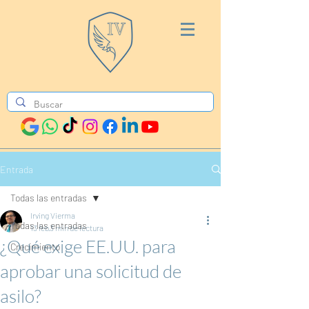
Entrada
Todas las entradas
Irving Vierma
Todas las entradas
13 feb
3 min de lectura
¿Qué exige EE.UU. para
Crecimiento
aprobar una solicitud de
asilo?