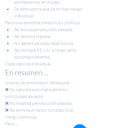
permanentes en el país.
Se demuestra que ya no hay riesgo 
individual.
Pero una amnistía simbólica o política:
No borra persecución pasada.
No elimina trauma.
No garantiza seguridad futura.
No obliga a EE.UU. a negar asilo 
automáticamente.
Cada caso es individual.
En resumen ...
Una ley de amnistía en Venezuela:
❌ No cancela automáticamente 
solicitudes de asilo.
❌ No invalida persecución pasada.
❌ No elimina el temor fundado si el 
riesgo continúa.
Pero…