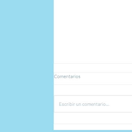
Comentarios
Escribir un comentario...
¿Qué exige EE.UU. para
aprobar una solicitud de asilo?