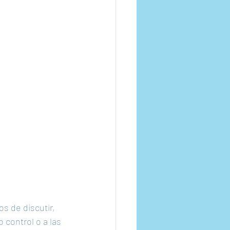
s de discutir, 
 control o a las 