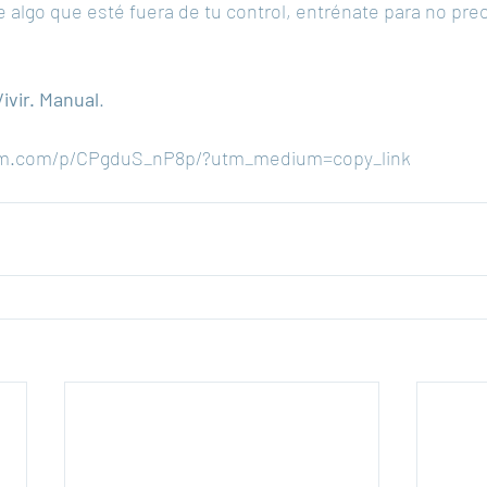
de algo que esté fuera de tu control, entrénate para no pre
Vivir. Manual
.
ram.com/p/CPgduS_nP8p/?utm_medium=copy_link