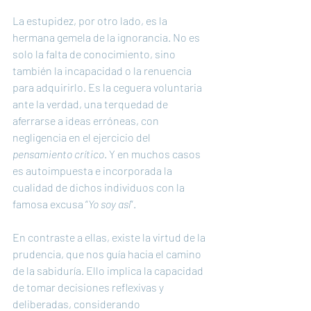
La estupidez, por otro lado, es la 
hermana gemela de la ignorancia. No es 
solo la falta de conocimiento, sino 
también la incapacidad o la renuencia 
para adquirirlo. Es la ceguera voluntaria 
ante la verdad, una terquedad de 
aferrarse a ideas erróneas, con 
negligencia en el ejercicio del 
pensamiento crítico
. Y en muchos casos 
es autoimpuesta e incorporada la 
cualidad de dichos individuos con la 
famosa excusa “
Yo soy así
”.
En contraste a ellas, existe la virtud de la 
prudencia, que nos guía hacia el camino 
de la sabiduría. Ello implica la capacidad 
de tomar decisiones reflexivas y 
deliberadas, considerando 