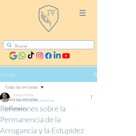
Entrada
Todas las entradas
Irving Vierma
Todas las entradas
29 abr 2024
2 min de lectura
Reflexiones sobre la
Crecimiento
Permanencia de la
Arrogancia y la Estupidez