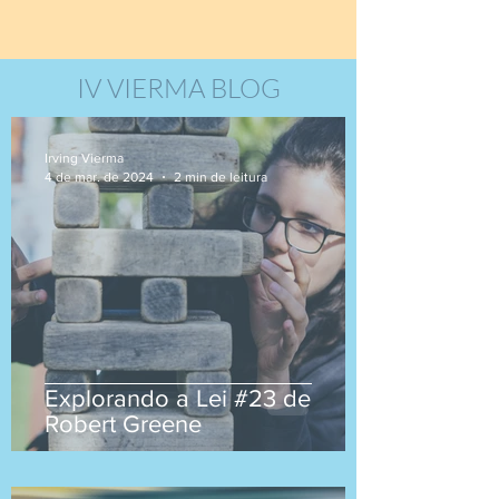
IV VIERMA BLOG
Irving Vierma
4 de mar. de 2024
2 min de leitura
Explorando a Lei #23 de
Robert Greene