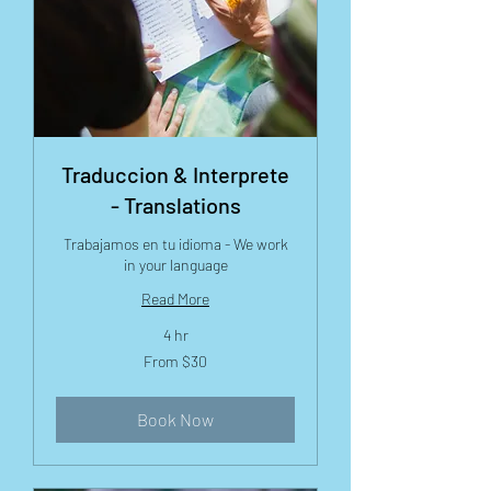
Traduccion & Interprete
- Translations
Trabajamos en tu idioma - We work
in your language
Read More
4 hr
From
From $30
30
US
dollars
Book Now