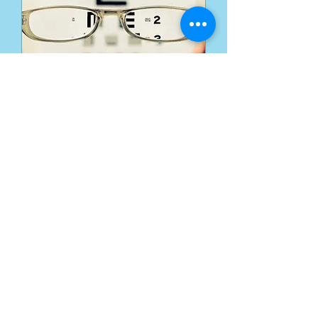
Planes de Vision - Vision
Plans
Las mejores opciones para tu Plan
de Vision - The best options for your
Vision Plan
Read More
1 hr
Consulta
Consulta GRATUITA
GRATUITA