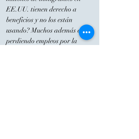
EE.UU. tienen derecho a
beneficios y no los están
usando? Muchos además están
perdiendo empleos por la
automatización…”
Irving Vierma, autor.
Llena el formulario mas abajo
para que obtengas el link y
puedas comprarlo en AMAZON
¡Una herramienta que no debe