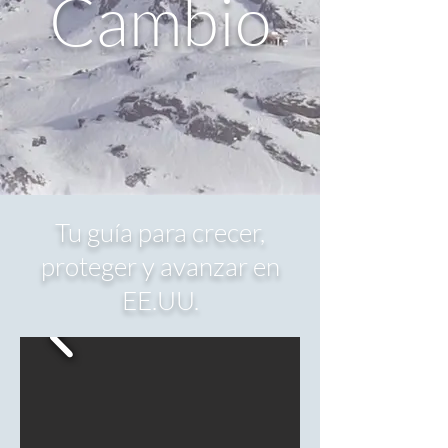
Cambio
Tu guía para crecer,
proteger y avanzar en
EE.UU.